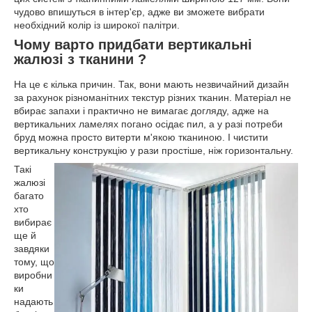
чудово впишуться в інтер'єр, адже ви зможете вибрати
необхідний колір із широкої палітри.
Чому варто придбати вертикальні
жалюзі з тканини ?
На це є кілька причин. Так, вони мають незвичайний дизайн
за рахунок різноманітних текстур різних тканин. Матеріал не
вбирає запахи і практично не вимагає догляду, адже на
вертикальних ламелях погано осідає пил, а у разі потреби
бруд можна просто витерти м'якою тканиною. І чистити
вертикальну конструкцію у рази простіше, ніж горизонтальну.
Такі
жалюзі
багато
хто
вибирає
ще й
завдяки
тому, що
виробни
ки
надають