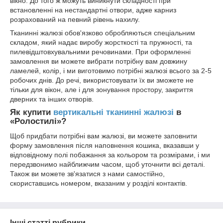
вікно. До того ж можуть виникнути складності при
встановленні на нестандартні отвори, адже карниз
розрахований на певний рівень нахилу.
Тканинні жалюзі обов'язково обробляються спеціальним
складом, який надає виробу жорсткості та пружності, та
пилевідштовхувальними речовинами. При оформленні
замовлення ви можете вибрати потрібну вам довжину
ламелей, колір, і ми виготовимо потрібні жалюзі всього за 2-5
робочих днів. До речі, використовувати їх ви зможете не
тільки для вікон, але і для зонування простору, закриття
дверних та інших отворів.
Як купити
вертикальні тканинні жалюзі
в
«Ролостилі»?
Щоб придбати потрібні вам жалюзі, ви можете заповнити
форму замовлення після наповнення кошика, вказавши у
відповідному полі побажання за кольором та розмірами, і ми
передзвонимо найближчим часом, щоб уточнити всі деталі.
Також ви можете зв'язатися з нами самостійно,
скориставшись номером, вказаним у розділі контактів.
Інші статті рубрики