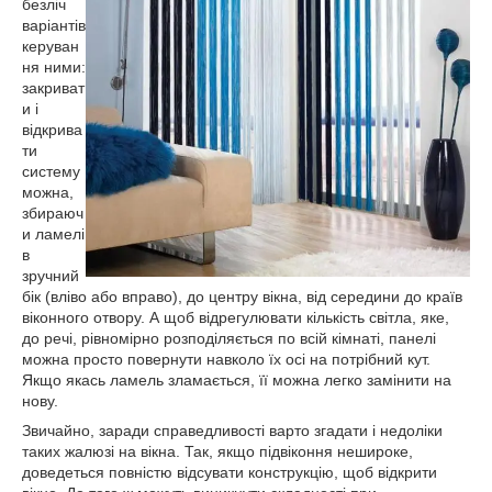
безліч
варіантів
керуван
ня ними:
закриват
и і
відкрива
ти
систему
можна,
збираюч
и ламелі
в
зручний
бік (вліво або вправо), до центру вікна, від середини до країв
віконного отвору. А щоб відрегулювати кількість світла, яке,
до речі, рівномірно розподіляється по всій кімнаті, панелі
можна просто повернути навколо їх осі на потрібний кут.
Якщо якась ламель зламається, її можна легко замінити на
нову.
Звичайно, заради справедливості варто згадати і недоліки
таких жалюзі на вікна. Так, якщо підвіконня нешироке,
доведеться повністю відсувати конструкцію, щоб відкрити