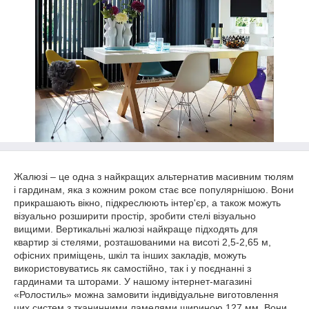
Жалюзі – це одна з найкращих альтернатив масивним тюлям
і гардинам, яка з кожним роком стає все популярнішою. Вони
прикрашають вікно, підкреслюють інтер'єр, а також можуть
візуально розширити простір, зробити стелі візуально
вищими. Вертикальні жалюзі найкраще підходять для
квартир зі стелями, розташованими на висоті 2,5-2,65 м,
офісних приміщень, шкіл та інших закладів, можуть
використовуватись як самостійно, так і у поєднанні з
гардинами та шторами. У нашому інтернет-магазині
«Ролостиль» можна замовити індивідуальне виготовлення
цих систем з тканинними ламелями шириною 127 мм. Вони