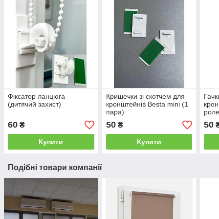
Фіксатор ланцюга
Кришечки зі скотчем для
Гачк
(дитячий захист)
кронштейнів Besta mini (1
крон
пара)
роле
60
50
50
₴
₴
Купити
Купити
Подібні товари компанії