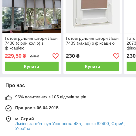
Готові рулонні штори Льон
Готові рулонні штори Льон
Гото
7436 (сірий колір) з
7439 (какао) з фіксацією
2073
фіксацією
фікс
229,50
230
230
₴
₴
270 ₴
Купити
Купити
Про нас
96% позитивних з 105 відгуків за рік
Працює з 06.04.2015
м. Стрий
Львівська обл. вул.Успенська 48а, індекс 82400, Стрий,
Україна