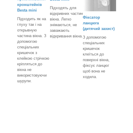
кронштейнів
Підходять для
Besta mini
відкривних частин
Фіксатор
Підходить як на
вікна. Легко
ланцюга
глуху так і на
знімаються, не
(дитячий захист)
открывную
заважають
частина вікна. З
відкривання вікна.
З допомогою
допомогою
спеціальних
спеціальних
кришечок
кришечок з
клеїться до
клейкою стрічкою
поверхні вікна,
кріпляться до
фіксує ланцюг
вікна не
щоб вона не
використовуючи
ходила.
шурупи.