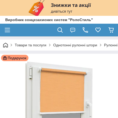
Виробник сонцезахисних систем "РолоСтиль"
Товари та послуги
Однотонні рулонні штори
Рулонні
Подарунок