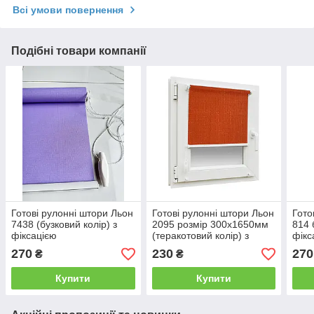
Всі умови повернення
Подібні товари компанії
Готові рулонні штори Льон
Готові рулонні штори Льон
Гото
7438 (бузковий колір) з
2095 розмір 300х1650мм
814 
фіксацією
(теракотовий колір) з
фікс
фіксацією
270
230
270
₴
₴
Купити
Купити