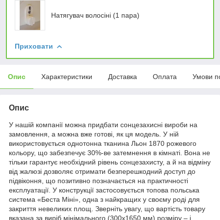
Натягувач волосіні (1 пара)
Приховати
Опис
Характеристики
Доставка
Оплата
Умови п
Опис
У нашій компанії можна придбати сонцезахисні вироби на
замовлення, а можна вже готові, як ця модель. У ній
використовується однотонна тканина Льон 1870 рожевого
кольору, що забезпечує 30%-ве затемнення в кімнаті. Вона не
тільки гарантує необхідний рівень сонцезахисту, а й на відміну
від жалюзі дозволяє отримати безперешкодний доступ до
підвіконня, що позитивно позначається на практичності
експлуатації. У конструкції застосовується топова польська
система «Беста Міні», одна з найкращих у своєму роді для
закриття невеликих площ. Зверніть увагу, що вартість товару
вказана за виріб мінімального (300х1650 мм) розміру – і