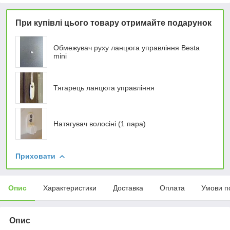
При купівлі цього товару отримайте подарунок
Обмежувач руху ланцюга управління Besta
mini
Тягарець ланцюга управління
Натягувач волосіні (1 пара)
Приховати
Опис
Характеристики
Доставка
Оплата
Умови п
Опис