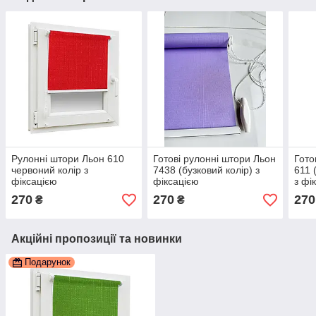
Рулонні штори Льон 610
Готові рулонні штори Льон
Гото
червоний колір з
7438 (бузковий колір) з
611 
фіксацією
фіксацією
з фі
270
270
270
₴
₴
Акційні пропозиції та новинки
Подарунок