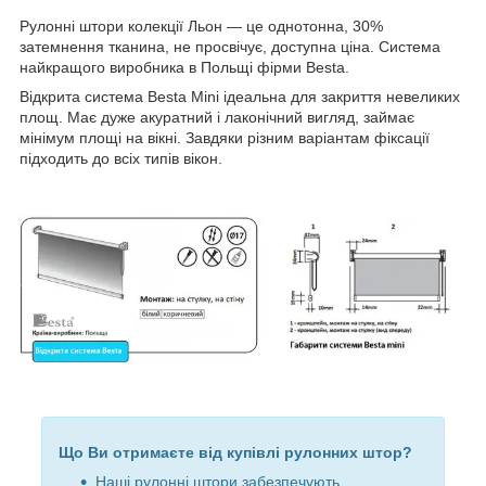
Рулонні штори колекції Льон — це однотонна, 30%
затемнення тканина, не просвічує, доступна ціна. Система
найкращого виробника в Польщі фірми Besta.
Відкрита система Besta Mini ідеальна для закриття невеликих
площ. Має дуже акуратний і лаконічний вигляд, займає
мінімум площі на вікні. Завдяки різним варіантам фіксації
підходить до всіх типів вікон.
Що Ви отримаєте від купівлі рулонних штор?
Наші рулонні штори забезпечують