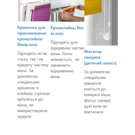
Кришечки для
Кронштейн
ы
Bes
приклеювання
ta mini
кронштейнів
Підходять для
Besta mini
відкривних частин
Фіксатор
Підходить як на
вікна. Легко
ланцюга
глуху, так і на
знімаються, не
(дитячий захист)
відкриту частину
заважають
вікна. За
відкриванню
За допомогою
допомогою
вікна.
спеціальних
спеціальних
кришечок
кришечок із
клеїться до
клейкою стрічкою
поверхні вікна,
кріпляться до
фіксує ланцюг,
вікна, не
щоб вона не
використовуючи
бовталася.
шурупи.