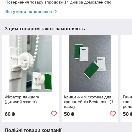
Повернення товару впродовж 14 днів за домовленістю
Всі умови повернення
З цим товаром також замовляють
Фіксатор ланцюга
Кришечки зі скотчем для
Гачк
(дитячий захист)
кронштейнів Besta mini (1
крон
пара)
роле
60
50
50
₴
₴
Подібні товари компанії