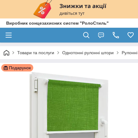
Виробник сонцезахисних систем "РолоСтиль"
Товари та послуги
Однотонні рулонні штори
Рулонні
Подарунок