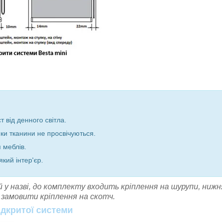
 від денного світла.
інки тканини не просвічуються.
 меблів.
кий інтер'єр.
 у назві, до комплекту входить кріплення на шурупи, нижн
а замовити кріплення на скотч.
ідкритої системи