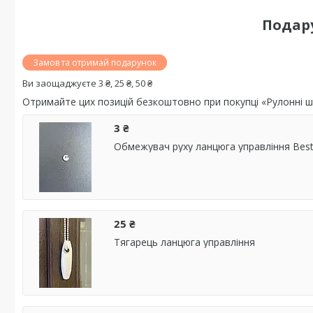
Подар
Замов та отримай подарунок
Ви заощаджуєте 3 ₴, 25 ₴, 50 ₴
Отримайте цих позицій безкоштовно при покупці «Рулонні ш
3 ₴
Обмежувач руху ланцюга управління Best
25 ₴
Тягарець ланцюга управління