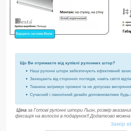
Що Ви отримаєте від купівлі рулонних штор?
Наші рулонні штори забезпечують ефективний захист
Захищають від сторонніх поглядів, навіть світлі відт
Тканина затримує промені та не допускає вигоряння
Сучасний і лаконічний дизайн доповнюватиме будь-я
Ціна
за
Готові рулонні штори Льон,
розмір вказаний
фіксація на волосіні в подарунок!! Додатково можн
Замір в