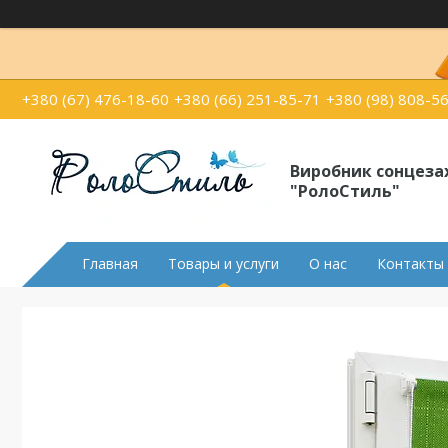
+380 (67) 476-18-60
+380 (66) 251-85-71
+380 (98) 808-5
Виробник сонцеза
"РолоСтиль"
Главная
Товары и услуги
О нас
Контакты