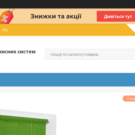
6-79
хисних систем
Под