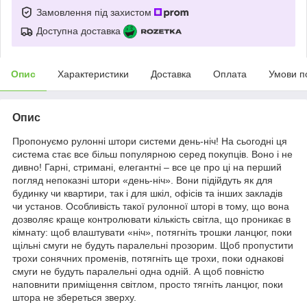
Замовлення під захистом
Доступна доставка
Опис
Характеристики
Доставка
Оплата
Умови п
Опис
Пропонуємо рулонні штори системи день-ніч! На сьогодні ця
система стає все більш популярною серед покупців. Воно і не
дивно! Гарні, стримані, елегантні – все це про ці на перший
погляд непоказні штори «день-ніч». Вони підійдуть як для
будинку чи квартири, так і для шкіл, офісів та інших закладів
чи установ. Особливість такої рулонної шторі в тому, що вона
дозволяє краще контролювати кількість світла, що проникає в
кімнату: щоб влаштувати «ніч», потягніть трошки ланцюг, поки
щільні смуги не будуть паралельні прозорим. Щоб пропустити
трохи сонячних променів, потягніть ще трохи, поки однакові
смуги не будуть паралельні одна одній. А щоб повністю
наповнити приміщення світлом, просто тягніть ланцюг, поки
штора не збереться зверху.