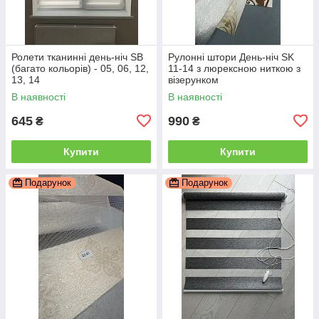
Ролети тканинні день-ніч SB
Рулонні штори День-ніч SK
(багато кольорів) - 05, 06, 12,
11-14 з люрексною ниткою з
13, 14
візерунком
В наявності
В наявності
645
990
₴
₴
Купити
Купити
Подарунок
Подарунок