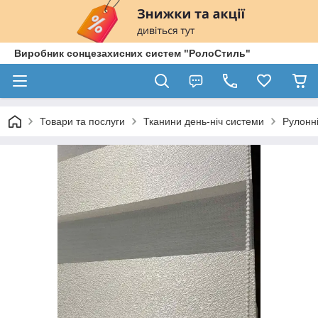
Виробник сонцезахисних систем "РолоСтиль"
Товари та послуги
Тканини день-ніч системи
Рулонн