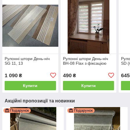
Рулонні штори День-ніч
Рулонні штори День-ніч
Руло
SG 11, 13
ВН-08 Flax з фіксацією
SD (
1 090
490
645
₴
₴
Купити
Купити
Акційні пропозиції та новинки
Подарунок
Подарунок