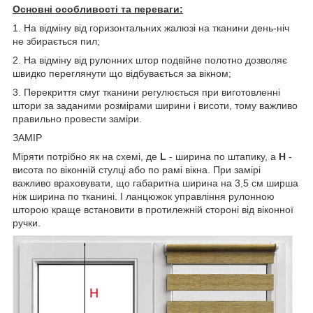
Основні особливості та переваги:
1. На відміну від горизонтальних жалюзі на тканини день-ніч
не збирається пил;
2. На відміну від рулонних штор подвійне полотно дозволяє
швидко переглянути що відбувається за вікном;
3. Перекриття смуг тканини регулюється при виготовленні
штори за заданими розмірами ширини і висоти, тому важливо
правильно провести заміри.
ЗАМІР
Міряти потрібно як на схемі, де
L
- ширина по штапику, а
Н
-
висота по віконній стулці або по рамі вікна. При замірі
важливо враховувати, що габаритна ширина на 3,5 см ширша
ніж ширина по тканині. І ланцюжок управління рулонною
шторою краще встановити в протилежній стороні від віконної
ручки.