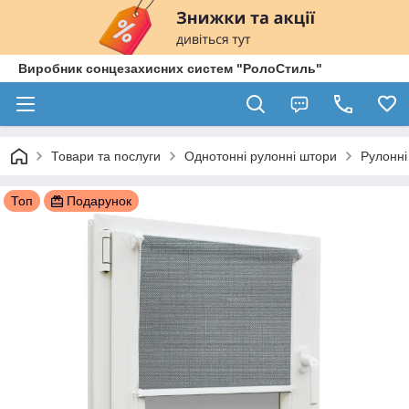
Виробник сонцезахисних систем "РолоСтиль"
Товари та послуги
Однотонні рулонні штори
Рулонні
Топ
Подарунок