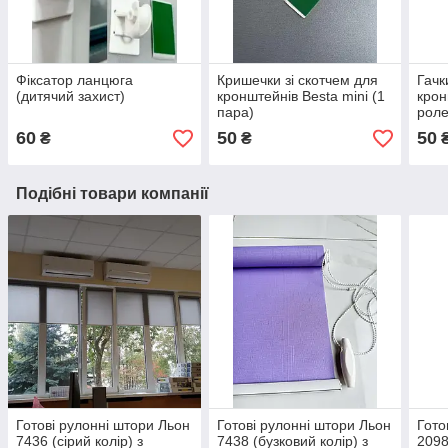
Фіксатор ланцюга
Кришечки зі скотчем для
Гачк
(дитячий захист)
кронштейнів Besta mini (1
крон
пара)
роле
60
50
50
₴
₴
Подібні товари компанії
Готові рулонні штори Льон
Готові рулонні штори Льон
Гото
7436 (сірий колір) з
7438 (бузковий колір) з
2098