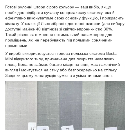
Готові рулонні штори сірого кольору — ваш вибір, якщо
необхідно підібрати сучасну сонцезахисну систему, яка й
ефективно виконуватиме свою основну функцію, і прикрасить
кімнату. У колекції Льон зібрані однотонні тканини (для вибору
доступні майже 40 відтінків) зі світлонепроникністю 30%.
Такий рівень затемнення оптимальний насамперед для
приміщень, які не перебувають під прямими сонячними
променями.
У виробі використовується топова польська система Besta
Mini відкритого типу, призначена для покриття невеликих
площ. Вона не займає багато місця на вікні, має лаконічний
вигляд і монтується на стіну або безпосередньо на стільку.
Завдяки цьому конструкція сумісна з усіма типами вікон.