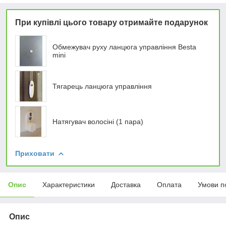
При купівлі цього товару отримайте подарунок
Обмежувач руху ланцюга управління Besta
mini
Тягарець ланцюга управління
Натягувач волосіні (1 пара)
Приховати
Опис
Характеристики
Доставка
Оплата
Умови п
Опис