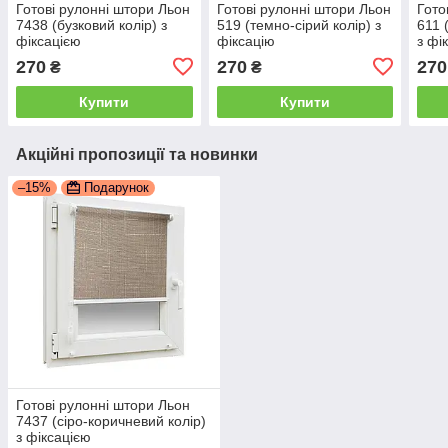
Готові рулонні штори Льон
Готові рулонні штори Льон
Гото
7438 (бузковий колір) з
519 (темно-сірий колір) з
611 
фіксацією
фіксацію
з фі
270
270
270
₴
₴
Купити
Купити
Акційні пропозиції та новинки
–15%
Подарунок
Готові рулонні штори Льон
7437 (сіро-коричневий колір)
з фіксацією