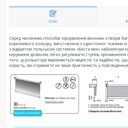
Опис
Х
Серед численних способів оформлення віконних отворів бага
коричневого кольору, виготовлена з однотонної тканини із з
з відкритою польською системою «Беста міні» забезпечують 
керування дозволяє легко регулювати ступінь проникнення 
того, ці рольштори вирізняються міцністю та надійністю, щ
користь, ви отримаєте не лише практичність у повсякденном