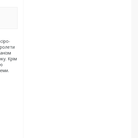
сіро-
 ролети
анізм
ку. Крім
ню
еми.