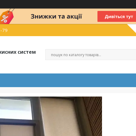
6-79
хисних систем