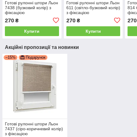
Готові рулонні штори Льон
Готові рулонні штори Льон
Гото
7438 (бузковий колір) з
611 (світло-бузковий колір)
814 
фіксацією
з фіксацією
фікс
270
270
270
₴
₴
Купити
Купити
Акційні пропозиції та новинки
–15%
Подарунок
Готові рулонні штори Льон
7437 (сіро-коричневий колір)
з фіксацією