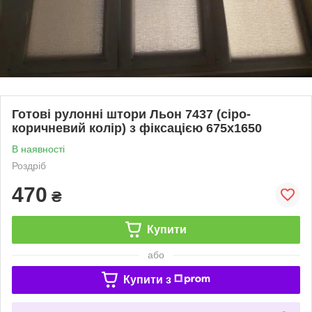
Готові рулонні штори Льон 7437 (сіро-
коричневий колір) з фіксацією 675x1650
В наявності
Роздріб
470
₴
Купити
або
Купити з