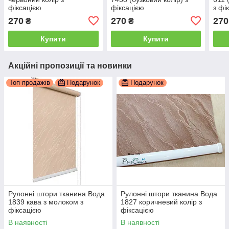
фіксацією
фіксацією
з фі
270
270
270
₴
₴
Купити
Купити
Акційні пропозиції та новинки
Топ продажів
Подарунок
Подарунок
Рулонні штори тканина Вода
Рулонні штори тканина Вода
1839 кава з молоком з
1827 коричневий колір з
фіксацією
фіксацією
В наявності
В наявності