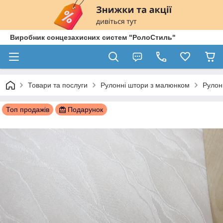
Виробник сонцезахисних систем "РолоСтиль"
Товари та послуги
Рулонні штори з малюнком
Рулон
Топ продажів
Подарунок