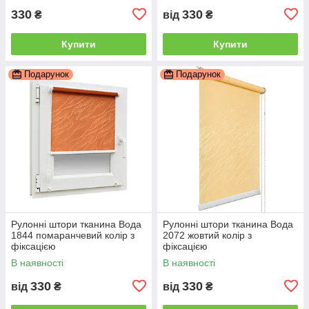
330
330
₴
від
₴
Купити
Купити
Подарунок
Подарунок
Рулонні штори тканина Вода
Рулонні штори тканина Вода
1844 помаранчевий колір з
2072 жовтий колір з
фіксацією
фіксацією
В наявності
В наявності
330
330
від
₴
від
₴