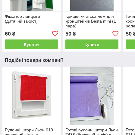
Фіксатор ланцюга
Кришечки зі скотчем для
Гачк
(дитячий захист)
кронштейнів Besta mini (1
крон
пара)
роле
60
50
50
₴
₴
Купити
Купити
Подібні товари компанії
Рулонні штори Льон 610
Готові рулонні штори Льон
Гото
червоний колір з
7438 (бузковий колір) з
611 