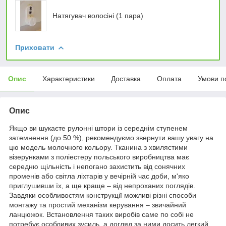
Натягувач волосіні (1 пара)
Приховати
Опис
Характеристики
Доставка
Оплата
Умови п
Опис
Якщо ви шукаєте рулонні штори із середнім ступенем
затемнення (до 50 %), рекомендуємо звернути вашу увагу на
цю модель молочного кольору. Тканина з хвилястими
візерунками з поліестеру польського виробництва має
середню щільність і непогано захистить від сонячних
променів або світла ліхтарів у вечірній час доби, м'яко
приглушивши їх, а ще краще – від непроханих поглядів.
Завдяки особливостям конструкції можливі різні способи
монтажу та простий механізм керування – звичайний
ланцюжок. Встановлення таких виробів саме по собі не
потребує особливих зусиль, а догляд за ними досить легкий.