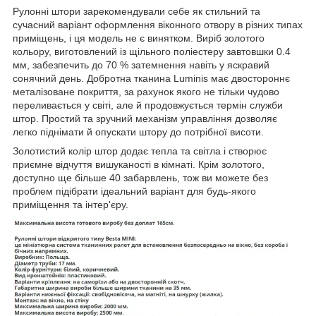
Рулонні штори зарекомендували себе як стильний та
сучасний варіант оформлення віконного отвору в різних типах
приміщень, і ця модель не є винятком. Виріб золотого
кольору, виготовлений із щільного поліестеру завтовшки 0.4
мм, забезпечить до 70 % затемнення навіть у яскравий
сонячний день. Добротна тканина Luminis має двостороннє
металізоване покриття, за рахунок якого не тільки чудово
переливається у світі, але й продовжується термін служби
штор. Простий та зручний механізм управління дозволяє
легко піднімати й опускати штору до потрібної висоти.
Золотистий колір штор додає тепла та світла і створює
приємне відчуття вишуканості в кімнаті. Крім золотого,
доступно ще більше 40 забарвлень, тож ви можете без
проблем підібрати ідеальний варіант для будь-якого
приміщення та інтер'єру.