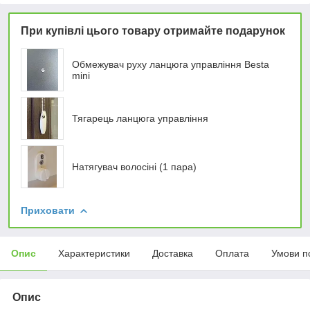
При купівлі цього товару отримайте подарунок
Обмежувач руху ланцюга управління Besta
mini
Тягарець ланцюга управління
Натягувач волосіні (1 пара)
Приховати
Опис
Характеристики
Доставка
Оплата
Умови п
Опис