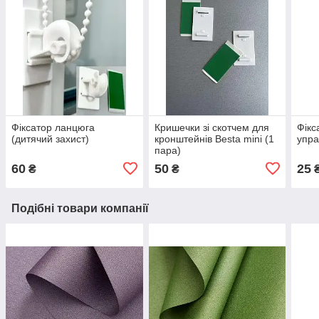
Фіксатор ланцюга
Кришечки зі скотчем для
Фікс
(дитячий захист)
кронштейнів Besta mini (1
упра
пара)
60
50
25
₴
₴
Подібні товари компанії