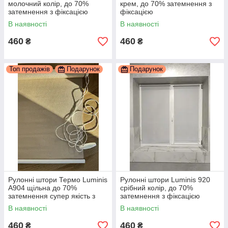
молочний колір, до 70%
крем, до 70% затемнення з
затемнення з фіксацією
фіксацією
В наявності
В наявності
460
460
₴
₴
Топ продажів
Подарунок
Подарунок
Рулонні штори Термо Luminis
Рулонні штори Luminis 920
А904 щільна до 70%
срібний колір, до 70%
затемнення супер якість з
затемнення з фіксацією
фіксацією
В наявності
В наявності
460
460
₴
₴