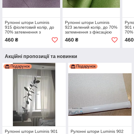
Рулонні штори Luminis
Рулонні штори Luminis
Руло
915 фіолетовий колір, до
923 зелений колір, до 70%
901 
70% затемнення з
затемнення з фіксацією
70% 
фіксацією
фікс
460
460
460
₴
₴
Акційні пропозиції та новинки
Подарунок
Подарунок
Рулонні штори Luminis 901
Рулонні штори Luminis 902