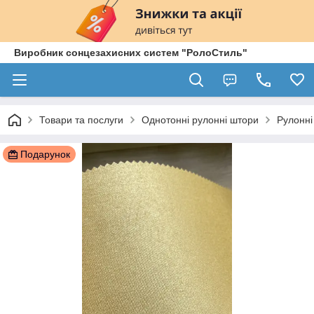
Виробник сонцезахисних систем "РолоСтиль"
Товари та послуги
Однотонні рулонні штори
Рулонні
Подарунок