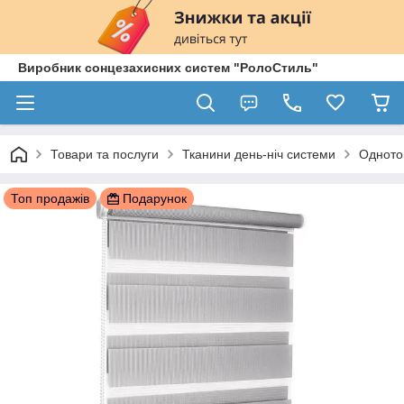
Виробник сонцезахисних систем "РолоСтиль"
Товари та послуги
Тканини день-ніч системи
Однотон
Топ продажів
Подарунок