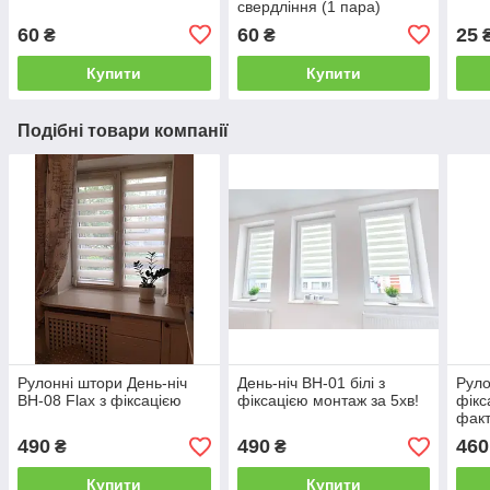
свердління (1 пара)
60
60
25
₴
₴
Купити
Купити
Подібні товари компанії
Рулонні штори День-ніч
День-ніч ВН-01 білі з
Руло
ВН-08 Flax з фіксацією
фіксацією монтаж за 5хв!
фікс
факт
Cre
490
490
460
₴
₴
Купити
Купити