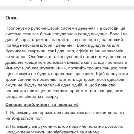
Опис
Пропонуємо рулонні штори системи день-ніч! На сьогодні ця
система стає все більш популярною серед покупців. Воно і не
дивно! Гарні, стримані, елегантні – все це про ці на перший
погляд непоказні штори «день-ніч». Вони підійдуть як для
будинку чи квартири, так і для шкіл, офісів та інших закладів
чи установ. Особливість такої рулонної шторі в тому, що вона
дозволяє краще контролювати кількість світла, що проникає в
кімнату: щоб влаштувати «ніч», потягніть трошки ланцюг, поки
щільні смуги не будуть паралельні прозорим. Щоб пропустити
трохи сонячних променів, потягніть ще трохи, поки однакові
смуги не будуть паралельні одна одній. А щоб повністю
наповнити приміщення світлом, просто тягніть ланцюг, поки
штора не збереться зверху.
Основні особливості та переваги:
1. На відміну від горизонтальних жалюзі на тканини день-ніч
не збирається пил;
2. На відміну від рулонних штор подвійне полотно дозволяє
швидко переглянути що відбувається за вікном;