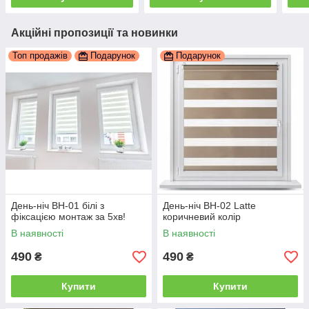
Акційні пропозиції та новинки
Топ продажів
Подарунок
Подарунок
День-ніч ВН-01 білі з
День-ніч ВН-02 Latte
фіксацією монтаж за 5хв!
коричневий колір
В наявності
В наявності
490
490
₴
₴
Купити
Купити