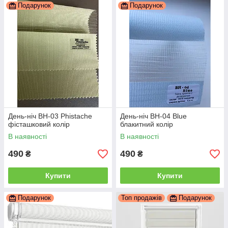
Подарунок
Подарунок
День-ніч ВН-03 Phistache
День-ніч ВН-04 Blue
фісташковий колір
блакитний колір
В наявності
В наявності
490
490
₴
₴
Купити
Купити
Подарунок
Топ продажів
Подарунок