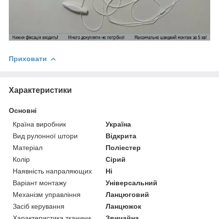
Приховати
Характеристики
Основні
Країна виробник
Україна
Вид рулонної штори
Відкрита
Матеріал
Поліестер
Колір
Сірий
Наявність напраляющих
Ні
Варіант монтажу
Універсальний
Механізм управління
Ланцюговий
Засіб керування
Ланцюжок
Характеристика тканини
Звичайна