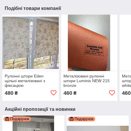
Подібні товари компанії
Рулонні штори Eden
Металізовані рулонні
Мета
щільні металізовані з
штори Luminis NEW 215
штор
фіксацією
bronze
whit
480
460
460
₴
₴
Акційні пропозиції та новинки
Подарунок
Подарунок