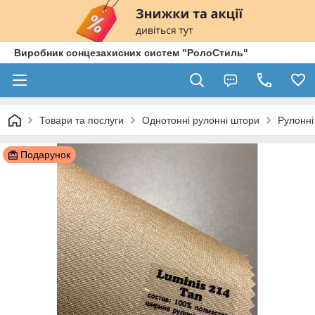
Виробник сонцезахисних систем "РолоСтиль"
Товари та послуги
Однотонні рулонні штори
Рулонні
Подарунок