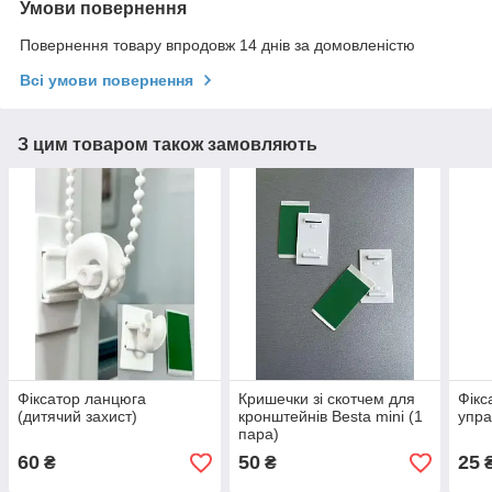
Умови повернення
Повернення товару впродовж 14 днів за домовленістю
Всі умови повернення
З цим товаром також замовляють
Фіксатор ланцюга
Кришечки зі скотчем для
Фікс
(дитячий захист)
кронштейнів Besta mini (1
упра
пара)
60
50
25
₴
₴