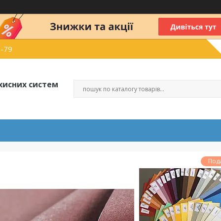
6-79
хисних систем
Под