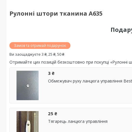
Рулонні штори тканина А635
Подар
Замов та отримай подарунок
Ви заощаджуєте 3 ₴, 25 ₴, 50 ₴
Отримайте цих позицій безкоштовно при покупці «Рулонні 
3 ₴
Обмежувач руху ланцюга управління Best
25 ₴
Тягарець ланцюга управління