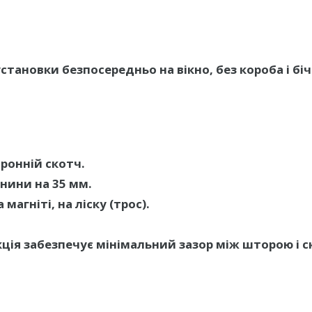
тановки безпосередньо на вікно, без короба і бі
оронній скотч.
нини на 35 мм.
магніті, на ліску (трос).
ія забезпечує мінімальний зазор між шторою і с