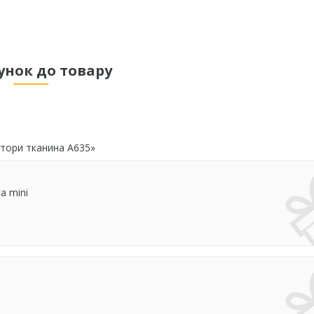
унок до товару
штори тканина А635»
a mini