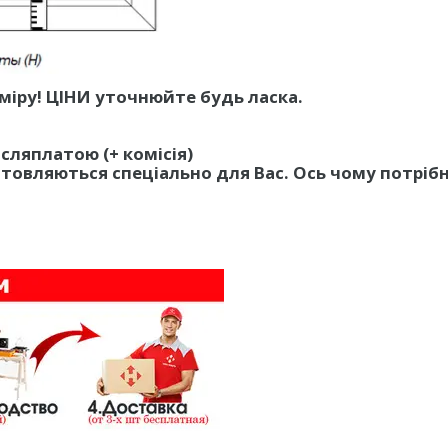
зміру! ЦІНИ уточнюйте будь ласка.
ісляплатою (+ комісія)
отовляються спеціально для Вас. Ось чому потріб