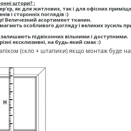
онні штори? :
тер'єр, як для житлових, так і для офісних приміщ
ів і сторонніх поглядів :)
ір! Величезний асортимент тканин.
вимагають особливого догляду і великих зусиль пр
 і залишають підвіконних вільними і доступними.
різні ексклюзивні, на будь-який смак :)
піком (скло + штапики) якщо монтаж буде на