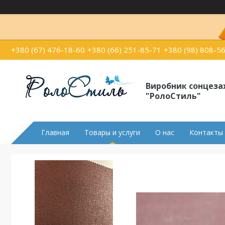
+380 (67) 476-18-60
+380 (66) 251-85-71
+380 (98) 808-5
Виробник сонцеза
"РолоСтиль"
Главная
Товары и услуги
О нас
Контакты