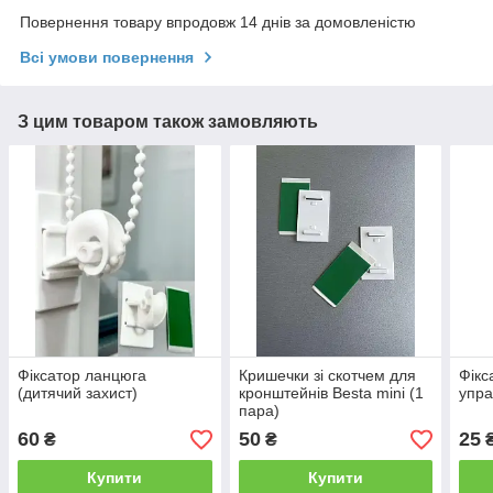
Повернення товару впродовж 14 днів за домовленістю
Всі умови повернення
З цим товаром також замовляють
Фіксатор ланцюга
Кришечки зі скотчем для
Фікс
(дитячий захист)
кронштейнів Besta mini (1
упра
пара)
60
50
25
₴
₴
Купити
Купити